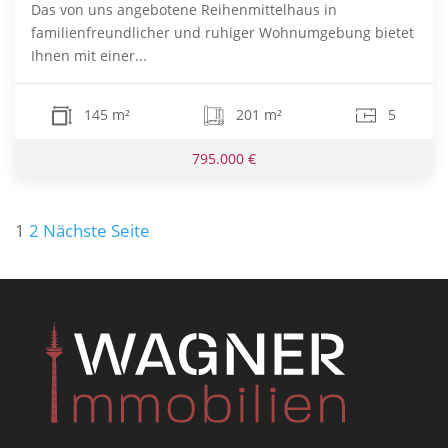
Das von uns angebotene Reihenmittelhaus in
familienfreundlicher und ruhiger Wohnumgebung bietet
Ihnen mit einer...
145 m²
201 m²
5
795.000 €
Seitennummerierung
1
2
Nächste Seite
der
Beiträge