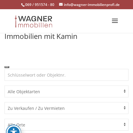
Skip
069 / 951574 - 80
info@wagner-immobilienprofi.de
to
content
Immobilien mit Kamin