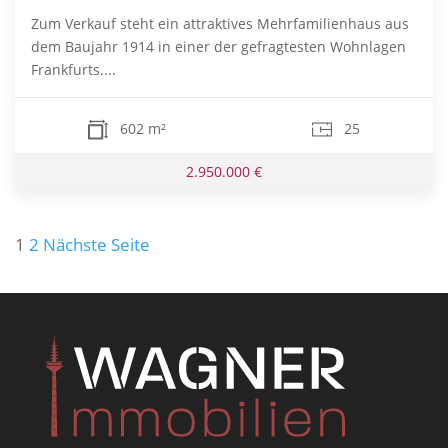
Zum Verkauf steht ein attraktives Mehrfamilienhaus aus
dem Baujahr 1914 in einer der gefragtesten Wohnlagen
Frankfurts....
602 m²
25
2.950.000 €
Seitennummerierung
1
2
Nächste Seite
der
Beiträge