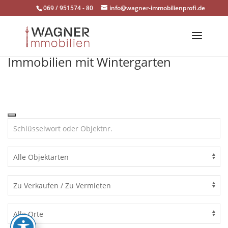
Skip
069 / 951574 - 80
info@wagner-immobilienprofi.de
to
content
Immobilien mit Wintergarten