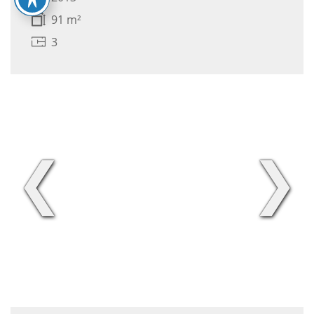
91 m²
3
❮
❯