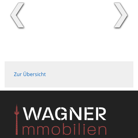
❮
❯
Zur Übersicht