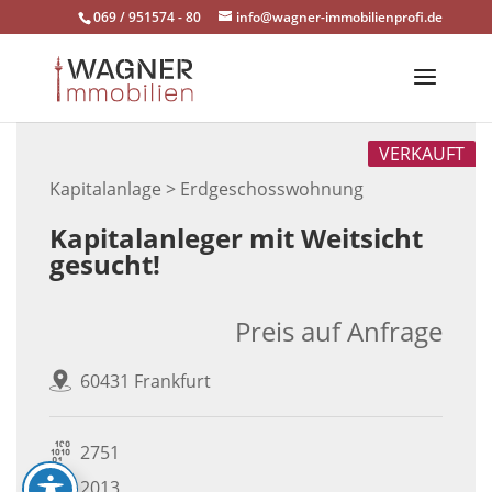
Skip
069 / 951574 - 80
info@wagner-immobilienprofi.de
to
content
VERKAUFT
Kapitalanlage > Erdgeschosswohnung
Kapitalanleger mit Weitsicht
gesucht!
Preis auf Anfrage
60431 Frankfurt
2751
2013