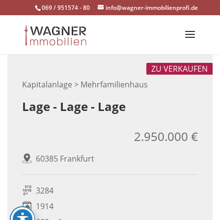
Skip
069 / 951574 - 80
info@wagner-immobilienprofi.de
to
content
ZU VERKAUFEN
Kapitalanlage > Mehrfamilienhaus
Lage - Lage - Lage
2.950.000 €
60385 Frankfurt
3284
1914