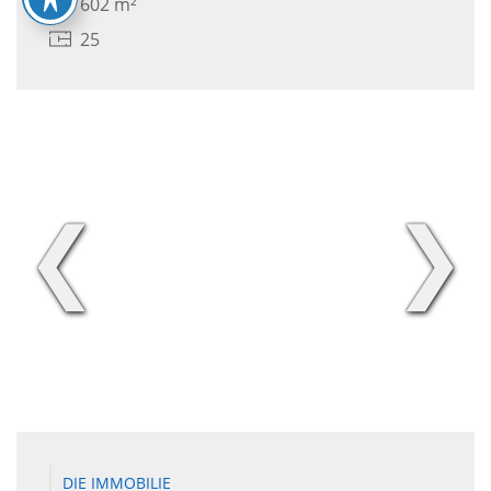
602 m²
25
❮
❯
DIE IMMOBILIE