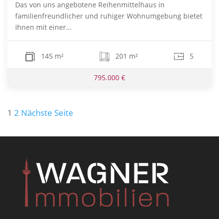
Das von uns angebotene Reihenmittelhaus in
familienfreundlicher und ruhiger Wohnumgebung bietet
Ihnen mit einer...
145 m²
201 m²
5
795.000 €
Seitennummerierung
1
2
Nächste Seite
der
Beiträge