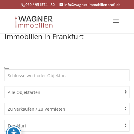
Skip
069 / 951574 - 80
info@wagner-immobilienprofi.de
to
content
Immobilien in Frankfurt