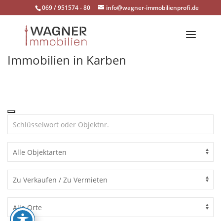
Skip
069 / 951574 - 80
info@wagner-immobilienprofi.de
to
content
Immobilien in Karben