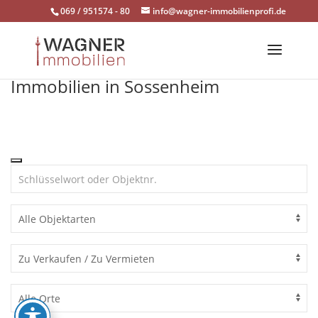
Skip
069 / 951574 - 80
info@wagner-immobilienprofi.de
to
content
Immobilien in Sossenheim