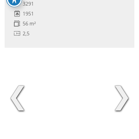
3291
1951
56 m²
2,5
❮
❯