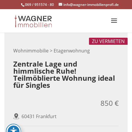
Skip
069 / 951574 - 80
info@wagner-immobilienprofi.de
to
content
ZU VERMIETEN
Wohnimmobilie > Etagenwohnung
Zentrale Lage und
himmlische Ruhe!
Teilmöblierte Wohnung ideal
für Singles
850 €
60431 Frankfurt