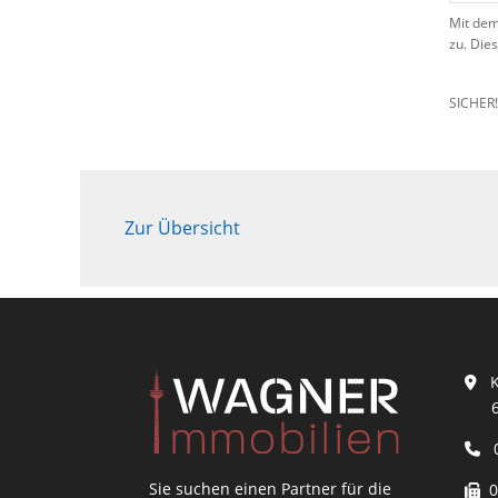
Mit dem
zu. Die
SICHER
Zur Übersicht
Ku
604
0
Sie suchen einen Partner für die
06