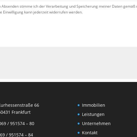
 Absenden stimme ich der Verarbeitung und Speicherung meiner Daten gemäß 
se Einwilligung kann jederzeit widerrufen werden.
!
rhessenstraße 66
Immobilien
31 Frankfurt
Leistungen
69 / 951574 – 80
Unternehmen
Kontakt
9 / 951574 – 84