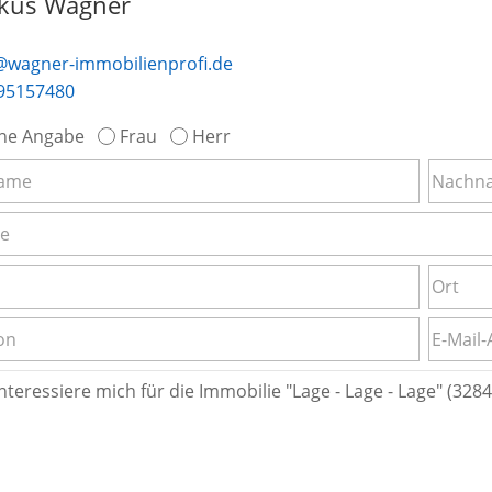
kus Wagner
@wagner-immobilienprofi.de
95157480
ne Angabe
Frau
Herr