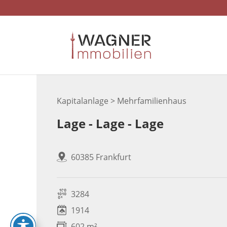
Skip
to
content
Kapitalanlage > Mehrfamilienhaus
Lage - Lage - Lage
60385 Frankfurt
3284
1914
602 m²