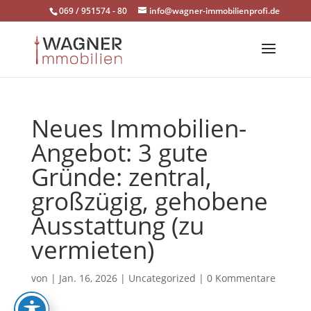
Skip
069 / 951574 - 80
info@wagner-immobilienprofi.de
to
content
Neues Immobilien-
Angebot: 3 gute
Gründe: zentral,
großzügig, gehobene
Ausstattung (zu
vermieten)
von
|
Jan. 16, 2026
|
Uncategorized
|
0 Kommentare