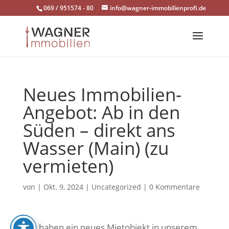
Skip
069 / 951574 - 80
info@wagner-immobilienprofi.de
to
content
Neues Immobilien-
Angebot: Ab in den
Süden – direkt ans
Wasser (Main) (zu
vermieten)
von
|
Okt. 9, 2024
|
Uncategorized
|
0 Kommentare
Wir haben ein neues Mietobjekt in unserem