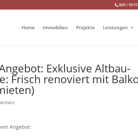
069 / 9515
Home
Immobilien
Projekte
Leistungen
ngebot: Exklusive Altbau-
e: Frisch renoviert mit Balk
mieten)
entare
erem Angebot: