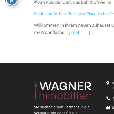
Exklusive Altbau-Perle am Place to be: F
Willkommen in Ihrem neuen Zuhause! Di
m² Wohnfläche…
[ mehr → ]
Ku
604
0
Sie suchen einen Partner für die
06
Vermarktung oder für die