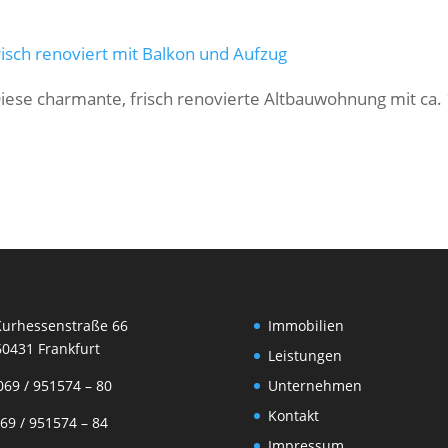
risch renoviert mit Balkon und Aufzug
ese charmante, frisch renovierte Altbauwohnung mit ca.
rhessenstraße 66
Immobilien
31 Frankfurt
Leistungen
69 / 951574 – 80
Unternehmen
Kontakt
9 / 951574 – 84
Impressum