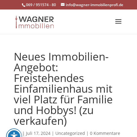
Skip
069 / 951574 - 80
info@wagner-immobilienprofi.de
to
content
Neues Immobilien-
Angebot:
Freistehendes
Einfamilienhaus mit
viel Platz für Familie
und Hobbys! (zu
verkaufen)
von
|
Juli 17, 2024
|
Uncategorized
|
0 Kommentare