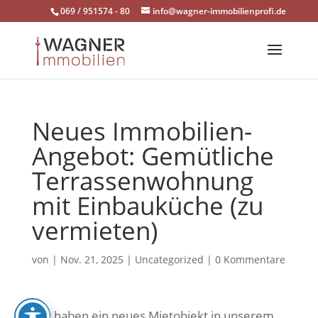
Skip
069 / 951574 - 80
info@wagner-immobilienprofi.de
to
content
Neues Immobilien-
Angebot: Gemütliche
Terrassenwohnung
mit Einbauküche (zu
vermieten)
von
|
Nov. 21, 2025
|
Uncategorized
|
0 Kommentare
Wir haben ein neues Mietobjekt in unserem