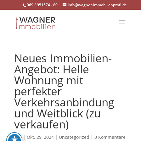
Skip
069 / 951574 - 80
info@wagner-immobilienprofi.de
to
content
Neues Immobilien-
Angebot: Helle
Wohnung mit
perfekter
Verkehrsanbindung
und Weitblick (zu
verkaufen)
von
|
Okt. 29, 2024
|
Uncategorized
|
0 Kommentare