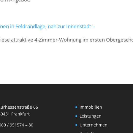
 in Feldrandlage, nah zur Innenstadt –
iese attraktive 4-Zimmer-Wohnung im ersten Obergesch
rhessenstraße 66
Immobilien
31 Frankfurt
Leistungen
69 / 951574 – 80
Unternehmen