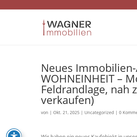
Skip
to
content
Neues Immobilien-
WOHNEINHEIT – Mo
Feldrandlage, nah z
verkaufen)
von
|
Okt. 21, 2025
|
Uncategorized
|
0 Komme
Wir haben ein neues Kaufobjekt in uns