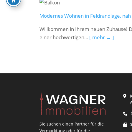
Modernes Wohnen in Feldrandlage, nah 
Willkommen in Ihrem neuen Zuhause! D
einer hochwertigen…
[ mehr → ]
Ku
604
0
Sie suchen einen Partner für die
06
Vermarktung oder für die