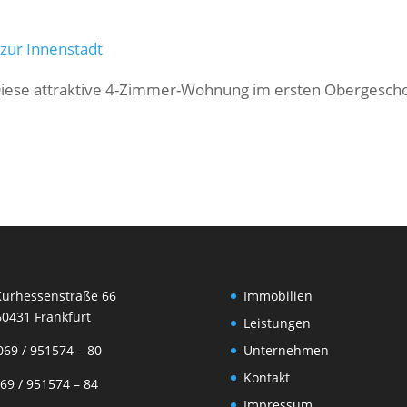
zur Innenstadt
iese attraktive 4-Zimmer-Wohnung im ersten Obergesch
rhessenstraße 66
Immobilien
31 Frankfurt
Leistungen
69 / 951574 – 80
Unternehmen
Kontakt
9 / 951574 – 84
Impressum