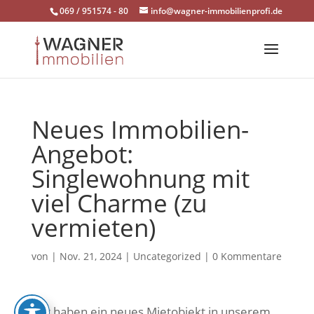
Skip
069 / 951574 - 80
info@wagner-immobilienprofi.de
to
content
Neues Immobilien-
Angebot:
Singlewohnung mit
viel Charme (zu
vermieten)
von
|
Nov. 21, 2024
|
Uncategorized
|
0 Kommentare
Wir haben ein neues Mietobjekt in unserem