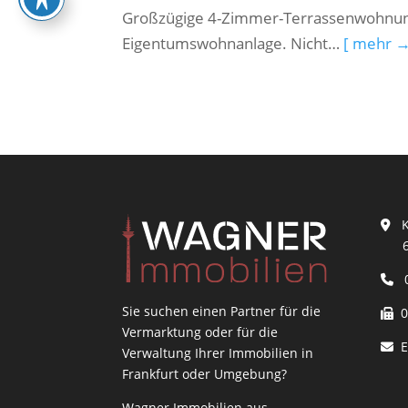
Großzügige 4-Zimmer-Terrassenwohnung
Eigentumswohnanlage. Nicht…
[ mehr →
Ku
604
0
Sie suchen einen Partner für die
06
Vermarktung oder für die
E
Verwaltung Ihrer Immobilien in
Frankfurt oder Umgebung?
Wagner Immobilien aus