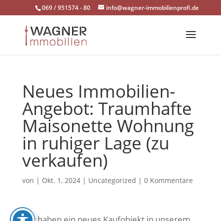
Skip
069 / 951574 - 80
info@wagner-immobilienprofi.de
to
content
Neues Immobilien-
Angebot: Traumhafte
Maisonette Wohnung
in ruhiger Lage (zu
verkaufen)
von
|
Okt. 1, 2024
|
Uncategorized
|
0 Kommentare
Wir haben ein neues Kaufobjekt in unserem